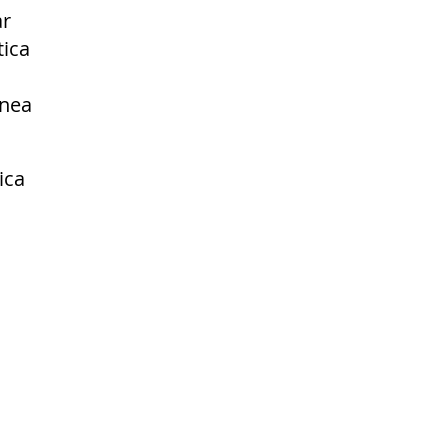
ar
tica
inea
ica