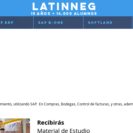
latinneg
15 años + 14.000 alumnos
p Erp
Sap b-one
Softland
o SAP MM
Bodegas
miento, utilizando SAP. En Compras, Bodegas, Control de facturas, y otras, además
Recibirás
Material de Estudio