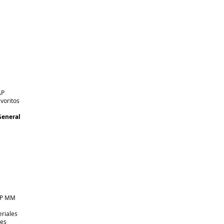
AP
oritos
General
AP MM
riales
les