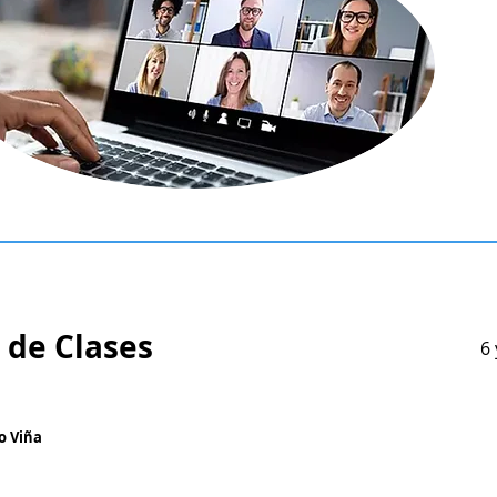
 de Clases
6 
 o Viña