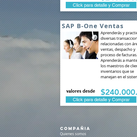
Click para detalle y Comprar
SAP B-One Ventas
Aprenderás y practi
diversas transaccio
relacionadas con ár
ventas, despacho y
proceso de facturas
Aprenderás a mant
los maestros de clie
inventarios que se
manejan en el sist
$240.000.
valores desde
Click para detalle y Comprar
COMPAÑIA
Quienes somos