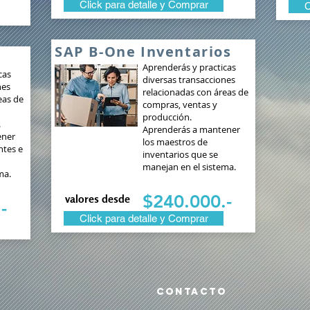
Click para detalle y Comprar
C
SAP B-One Inventarios
Aprenderás y practicas
cas
diversas transacciones
nes
relacionadas con áreas de
eas de
compras, ventas y
producción.
.
Aprenderás a mantener
ener
los maestros de
ntes e
inventarios que se
manejan en el sistema.
ema.
$240.000.-
valores desde
-
Click para detalle y Comprar
CONTACTO