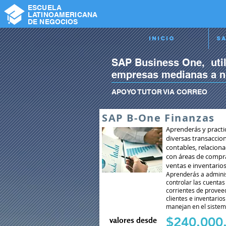
ESCUELA
LATINOAMERICANA
DE NEGOCIOS
Inicio
Sa
SAP Business One, util
empresas medianas a ni
APOYO TUTOR VIA CORR
SAP B-One Finanzas
Aprenderás y practi
diversas transaccio
contables, relacion
con áreas de compr
ventas e inventario
Aprenderás a adminis
controlar las cuentas
corrientes de provee
clientes e inventario
manejan en el siste
$240.000.
valores desde