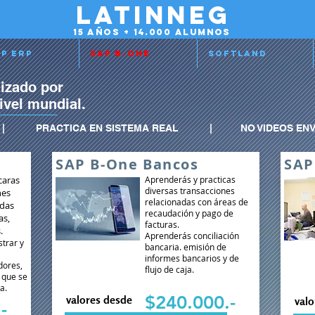
latinneg
15 años + 14.000 alumnos
p Erp
Sap b-one
Softland
izado por
vel mundial.
EO | PRACTICA EN SISTEMA REAL |
NO VIDEOS EN
SAP B-One Bancos
SAP
caras
Aprenderás y practicas
diversas transacciones
nes
relacionadas con áreas de
adas
recaudación y pago de
as,
facturas.
s.
Aprenderás conciliación
trar y
bancaria. emisión de
informes bancarios y de
dores,
flujo de caja.
s que se
ma.
$240.000.-
valores desde
valo
-