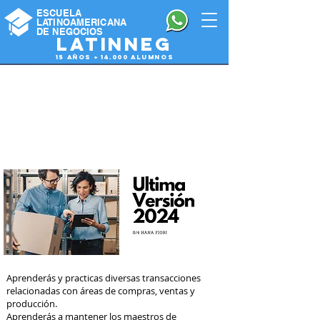
ESCUELA
LATINOAMERICANA
DE NEGOCIOS
latinneg
15 años + 14.000 alumnos
SAP B-One
Inventarios
Gestion de Stock
Aprenderás y practicas diversas transacciones
relacionadas con áreas de compras, ventas y
producción.
Aprenderás a mantener los maestros de