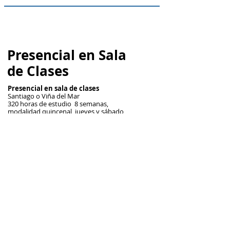
Presencial en Sala
de Clases
Presencial en sala de clases
Santiago o Viña del Mar
320 horas de estudio 8 semanas,
modalidad quincenal, jueves y sábado
4 meses
Taller final y acreditación
16 Marzo al 29 Agosto 2026